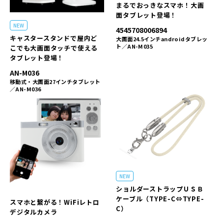
まるでおっきなスマホ！大画
面タブレット登場！
NEW
4545708006894
キャスタースタンドで屋内ど
大画面24.5インチandroidタブレッ
ト／AN-M035
こでも大画面タッチで使える
タブレット登場！
AN-M036
移動式・大画面27インチタブレット
／AN-M036
NEW
ショルダーストラップＵＳＢ
ケーブル（TYPE-C⇔TYPE-
スマホと繋がる！WiFiレトロ
C）
デジタルカメラ