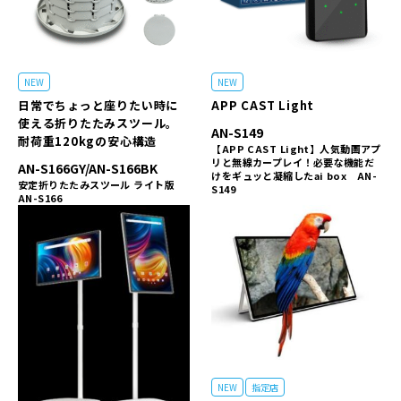
NEW
NEW
日常でちょっと座りたい時に
APP CAST Light
使える折りたたみスツール。
AN-S149
耐荷重120kgの安心構造
【APP CAST Light】人気動画アプ
リと無線カープレイ！必要な機能だ
AN-S166GY/AN-S166BK
けをギュッと凝縮したai box AN-
安定折りたたみスツール ライト版
S149
AN-S166
NEW
指定店