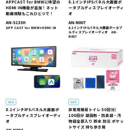
APPCAST for BMWに待望の
8.1インチIPSパネル大画面ポ
HDMI IN機能が追加！ネット
ータブルディスプレイオーディ
動画視聴もこれひとつで！
オ
AN-S133H
AN-N007
APP CAST for BMW+HDMI IN
8.1インチIPSパネル大画面ポータブ
ルディスプレイオーディオ AN-
N007
NEW
NEW
8.1インチIPSパネル大画面ポ
非常用簡易トイレ 50回分/
ータブルディスプレイオーディ
100回分 凝固剤・防臭袋・汚
オ
物袋全部入り 断水 防災 ポケッ
トサイズ 持ち歩き用
AN-N004