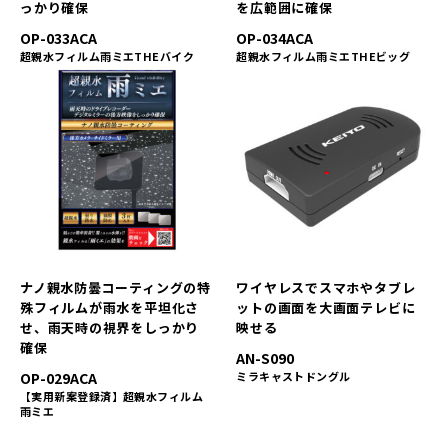
っかり確保
を広範囲に確保
OP-033ACA
OP-034ACA
超親水フィルム雨ミエTHEバイク
超親水フィルム雨ミエTHEビッグ
ナノ親水防曇コーティングの特
ワイヤレスでスマホやタブレ
殊フィルムが雨水を平坦化さ
ットの画面を大画面テレビに
せ、雨天時の視界をしっかり
映せる
確保
AN-S090
OP-029ACA
ミラキャストドングル
【実用新案登録済】超親水フィルム
雨ミエ