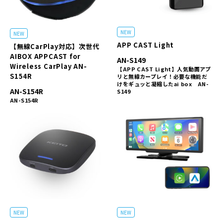
NEW
NEW
APP CAST Light
【無線CarPlay対応】次世代
AIBOX APPCAST for
AN-S149
Wireless CarPlay AN-
【APP CAST Light】人気動画アプ
S154R
リと無線カープレイ！必要な機能だ
けをギュッと凝縮したai box AN-
AN-S154R
S149
AN-S154R
NEW
NEW