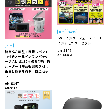
NEW
指定店
GVIFインターフェース+10.1
インチモニターセット
NEW
an-S142m
簡単高さ調整＋目隠しポンチ
AN-S142M
ョ付きオールインワンパッケ
ージ AN-S137＋備蓄型Wi-Fi
ルーター【単品も選択OK】」
衛生と通信を確保 防災セッ
ト
AN-S147
AN-S147