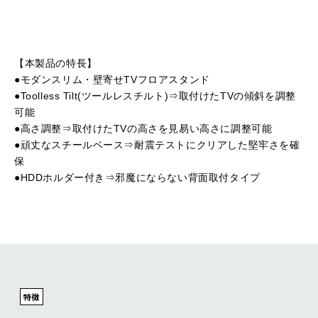
【本製品の特長】
●モダンスリム・壁寄せTVフロアスタンド
●Toolless Tilt(ツールレスチルト)⇒取付けたTVの傾斜を調整
可能
●高さ調整⇒取付けたTVの高さを見易い高さに調整可能
●頑丈なスチールベース⇒耐震テストにクリアした堅牢さを確
保
●HDDホルダー付き⇒邪魔にならない背面取付タイプ
特徴