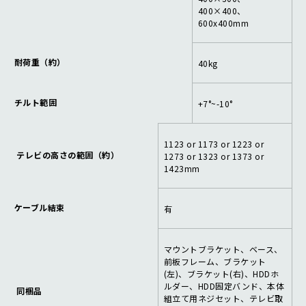
400×400、
600x400mm
耐荷重（約）
40kg
チルト範囲
+7°~-10°
1123 or 1173 or 1223 or
テレビの高さの範囲（約）
1273 or 1323 or 1373 or
1423mm
ケーブル結束
有
マウントブラケット、ベース、
前板フレーム、ブラケット
(左)、ブラケット(右)、HDDホ
ルダー、HDD固定バンド、本体
同梱品
組立て用ネジセット、テレビ取