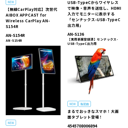
USB-TypeCからワイヤレス
NEW
で映像・音声を送信し、HDMI
【無線CarPlay対応】次世代
入力でモニターに表示する
AIBOX APPCAST for
「センナックス-USB-TypeC
Wireless CarPlay AN-
出力用」
S154R
AN-S136
AN-S154R
【実用新案登録済】センナックス-
AN-S154R
USB-TypeC出力用
NEW
指定店
まるでおっきなスマホ！大画
面タブレット登場！
NEW
4545708006894