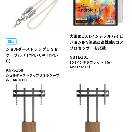
大画面10.1インチフルハイビ
ジョンIPS液晶と高性能8コア
NEW
プロセッサーを搭載
ショルダーストラップＵＳＢ
ケーブル（TYPE-C⇔TYPE-
NBTB101
C）
10.1インチタブレット【for
Android13】
AN-S168
ショルダーストラップＵＳＢケーブ
ル／AN-S168