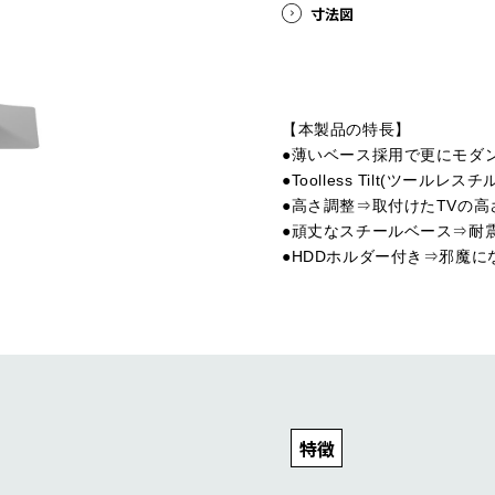
寸法図
おうち時間を
もっと快適にしたい
【本製品の特長】
●薄いベース採用で更にモダ
●Toolless Tilt(ツー
製品情報一覧へ
●高さ調整⇒取付けたTVの
●頑丈なスチールベース⇒耐
●HDDホルダー付き⇒邪魔
特徴