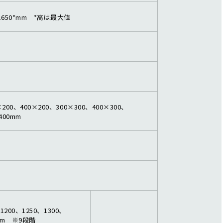
高1650*mm *高は最大値
×200、400×200、300×300、400×300、
400mm
、1200、1250、1300、
0mm ※9段階