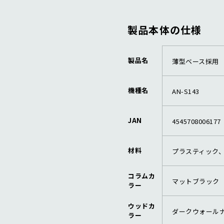
製品本体の仕様
製品名
薄型ベース採用
機種名
AN-S143
JAN
4545708006177
材料
プラスティック、
コラムカ
マットブラック
ラー
ウッドカ
ダークウォール
ラー