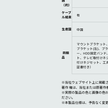
囲
（約）
ケーブ
有
ル結束
生産国
中国
マウントブラケット
ブラケット(左)、ブラ
同梱
ー、HDD固定バンド
品
ト、テレビ取付けネジ
付けネジセット、工
証書付き）
※当社ウェブサイト上に掲載
著作 権は、当社または原著作
※実際の製品の色と画像の色
ださい。
※本製品仕様は、予告なく変