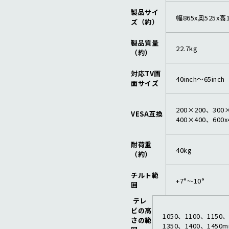
製品サイ
幅865x奥525x
ズ（約）
製品質量
22.7kg
（約）
対応TV画
40inch～65inch
面サイズ
200×200、300
VESA互換
400×400、600x
耐荷重
40kg
（約）
チルト範
+7°~-10°
囲
テレ
ビの高
1050、1100、1150
さの範
1350、1400、145