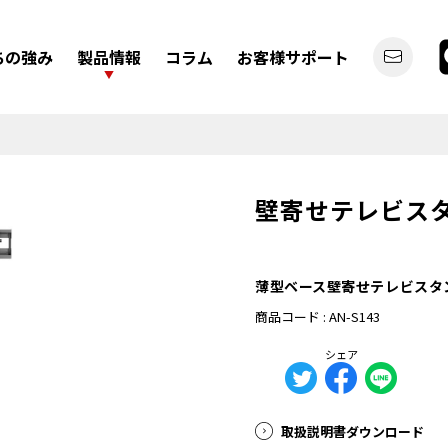
ちの強み
製品情報
コラム
お客様サポート
壁寄せテレビス
デジタルバックミラー
ディスプレイオーディオ
薄型ベース壁寄せテレビスタ
商品コード : AN-S143
シェア
カーライフを
取扱説明書ダウンロード
もっと便利にしたい