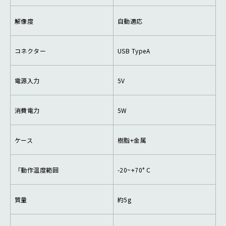
解像度
自動適応
コネクター
USB TypeA
電源入力
5V
消費電力
5W
ケース
樹脂+金属
「動作温度範囲
-20~+70° C
質量
約5g