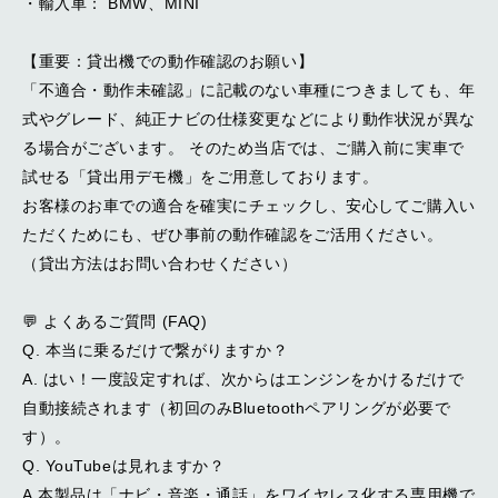
・輸入車： BMW、MINI
【重要：貸出機での動作確認のお願い】
「不適合・動作未確認」に記載のない車種につきましても、年
式やグレード、純正ナビの仕様変更などにより動作状況が異な
る場合がございます。 そのため当店では、ご購入前に実車で
試せる「貸出用デモ機」をご用意しております。
お客様のお車での適合を確実にチェックし、安心してご購入い
ただくためにも、ぜひ事前の動作確認をご活用ください。
（貸出方法はお問い合わせください）
💬 よくあるご質問 (FAQ)
Q. 本当に乗るだけで繋がりますか？
A. はい！一度設定すれば、次からはエンジンをかけるだけで
自動接続されます（初回のみBluetoothペアリングが必要で
す）。
Q. YouTubeは見れますか？
A.本製品は「ナビ・音楽・通話」をワイヤレス化する専用機で