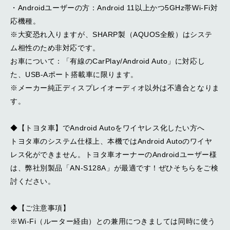
・Androidユーザーの方：Android 11以上かつ5GHz帯Wi-Fi対
応機種。
※大変恐れ入りますが、SHARP製（AQUOS全般）はシステ
ム相性のため非対応です。
お車について：「有線のCarPlay/Android Auto」に対応し
た、USB-Aポート搭載車に限ります。
※メーカー純正ディスプレイオーディオ以外は不適合となりま
す。
◆【トヨタ車】でAndroid Autoをワイヤレス化したい方へ
トヨタ車のシステム仕様上、本機ではAndroid Autoのワイヤ
レス化ができません。トヨタ車オーナーのAndroidユーザー様
は、弊社別製品「AN-S128A」が最適です！ぜひそちらをご検
討ください。
◆【ご注意事項】
※Wi-Fi（ルーター経由）との兼用につきましては同時に使う