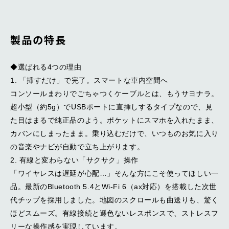
製品の特長
◆選ばれる4つの理由
1. 「挿すだけ」で完了。スマートな車内空間へ
コンソールまわりでごちゃつくケーブルとは、もうサヨナラ。
超小型（約5g）でUSBポートに直挿しするタイプなので、見
た目はまるで純正品のよう。ポケットにスマホを入れたまま、
カバンにしまったまま。乗り込むだけで、いつものお気に入り
の音楽やナビが自動で立ち上がります。
2. 有線と変わらない「サクサク」操作
「ワイヤレスは遅延が心配…」そんな方にこそ使ってほしい一
品。最新のBluetooth 5.4とWi-Fi 6（ax対応）を搭載した次世
代チップを採用しました。地図のスクロールも曲送りも、驚く
ほどスムーズ。有線接続と遜色ないレスポンスで、ストレスフ
リーな操作感を実現しています。