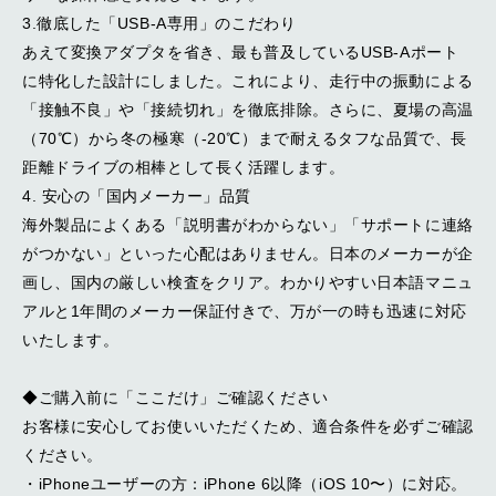
3.徹底した「USB-A専用」のこだわり
あえて変換アダプタを省き、最も普及しているUSB-Aポート
に特化した設計にしました。これにより、走行中の振動による
「接触不良」や「接続切れ」を徹底排除。さらに、夏場の高温
（70℃）から冬の極寒（-20℃）まで耐えるタフな品質で、長
距離ドライブの相棒として長く活躍します。
4. 安心の「国内メーカー」品質
海外製品によくある「説明書がわからない」「サポートに連絡
がつかない」といった心配はありません。日本のメーカーが企
画し、国内の厳しい検査をクリア。わかりやすい日本語マニュ
アルと1年間のメーカー保証付きで、万が一の時も迅速に対応
いたします。
◆ご購入前に「ここだけ」ご確認ください
お客様に安心してお使いいただくため、適合条件を必ずご確認
ください。
・iPhoneユーザーの方：iPhone 6以降（iOS 10〜）に対応。