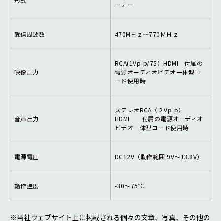
形式
ーナー
受信周波数
470MＨｚ～770ＭＨｚ
RCA(1Vp-p/75）HDMI 付属の
映像出力
電源オーディオビデオ一体型コ
ード使用時
ステレオRCA（２Vp-p）
音声出力
HDMI 付属の電源オーディオ
ビデオ一体型コード使用時
電源電圧
DC12V（動作範囲:9V～13.8V）
動作温度
-30～75℃
※当社ウェブサイト上に掲載される個々の文章、写真、その他の