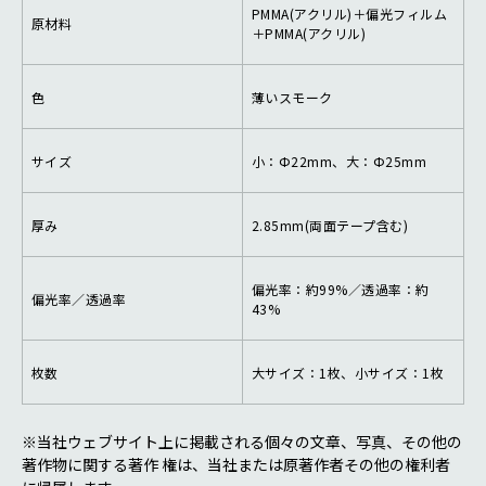
PMMA(アクリル)＋偏光フィルム
原材料
＋PMMA(アクリル)
色
薄いスモーク
サイズ
小：Ф22mm、大：Ф25mm
厚み
2.85mm(両面テープ含む)
偏光率：約99%／透過率：約
偏光率／透過率
43%
枚数
大サイズ：1枚、小サイズ：1枚
※当社ウェブサイト上に掲載される個々の文章、写真、その他の
著作物に関する著作 権は、当社または原著作者その他の権利者