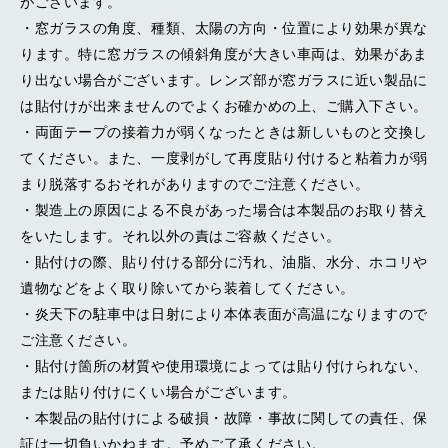
がございます。
・窓ガラスの角度、種類、太陽の方向・位置により効果が異な
ります。特に窓ガラスの傾斜角度が大きい車両は、効果があま
り出ない場合がございます。レンズ部が窓ガラスに近い製品に
は貼付けが出来ませんのでよくお確かめの上、ご購入下さい。
・両面テープの接着力が弱くなったときは新しいものと交換し
てください。また、一度剥がして再度貼り付けると粘着力が弱
まり脱落するおそれがありますのでご注意ください。
・製造上の原因による不良があった場合は本製品のお取り替え
をいたします。それ以外の責はご容赦ください。
・貼付けの際、貼り付ける部分に汚れ、油脂、水分、ホコリや
遺物などをよく取り除いてから装着してください。
・炎天下の駐車中は日射により本体表面が高温になりますので
ご注意ください。
・貼付け箇所の材質や使用環境によっては貼り付けられない、
または貼り付けにくい場合がございます。
・本製品の貼付けによる破損・故障・事故に関しての責任、保
証は一切負いかねます。予めご了承ください。