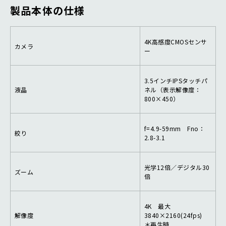
製品本体の仕様
4K高感度CMOSセンサ
カメラ
ー
3.5インチIPSタッチパ
液晶
ネル（表示解像度：
800×450）
f=4.9-59mm Fno：
絞り
2.8-3.1
光学12倍／デジタル30
ズーム
倍
4K 最大
解像度
3840×2160(24fps)
＊再生時