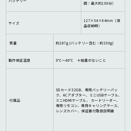
バッテリー
間：最大約100分）
127×54×64mm（液
サイズ
晶収納時）
質量
約287g (バッテリー含む：約330g)
動作保証温度
0℃～40℃ ＊結露のないこと
SDカード32GB、専用バッテリーパッ
ク、ACアダプター、ミニUSBケーブル、
付属品
ミニHDMIケーブル、 カードリーダー、
専用リモコン、専用キャリングケース、
レンズカバー、保証書付取扱説明書