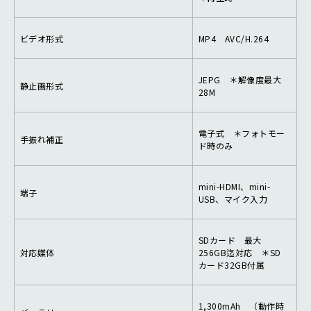
ビデオ形式
MP4 AVC/H.264
JEPG ＊解像度最大
静止画形式
28M
電子式 ＊フォトモー
手振れ補正
ド時のみ
mini-HDMI、mini-
端子
USB、マイク入力
SDカード 最大
対応媒体
256GB迄対応 ＊SD
カード32GB付属
1,300mAh （動作時