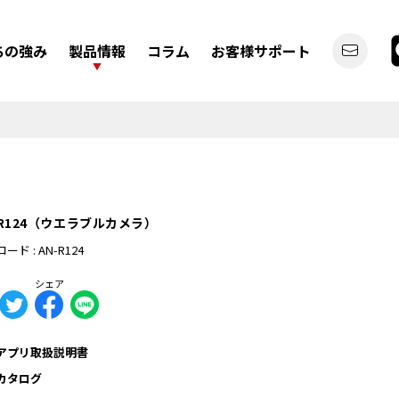
ちの強み
製品情報
コラム
お客様サポート
-R124（ウエラブルカメラ）
デジタルバックミラー
ディスプレイオーディオ
ード : AN-R124
シェア
アプリ取扱説明書
カーライフを
カタログ
もっと便利にしたい