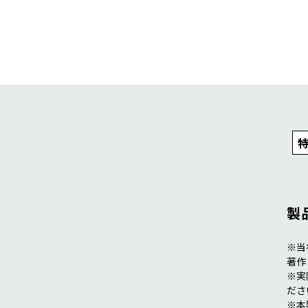
おうち時間を
もっと楽しみたい
製
※当
著作
※実
ださ
※本