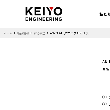
私た
ホーム
製品情報
安心安全
AN-R124（ウエラブルカメラ）
AN
安心安全
カーエンタメ
商品コ
カーライフを
もっと楽しみたい