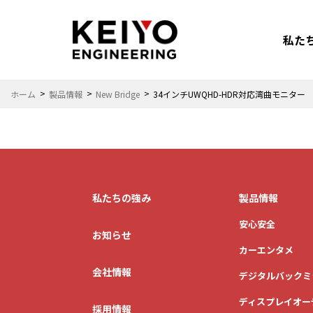
私た
ホーム
製品情報
New Bridge
34インチUWQHD-HDR対応湾曲モニター
安心安全
カーエンタメ
私たちの強み
製品情報
安心安全
お知らせ
カーエンタメ
会社情報
デジタルバックミ
カーライフを
ディスプレイオー
もっと楽しみたい
採用情報