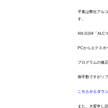
平素は弊社アル
おうち時間を
もっと楽しみたい
AN-S104「A
PCからエクス
プログラムの修
御手数ですがソ
こちらからダウ
また、大変申し訳