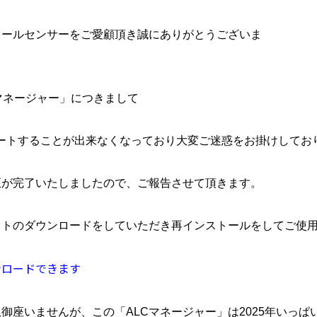
コールセンサーをご愛顧頂き誠にありがとうございま
おうち時間を
もっと快適にしたい
す
LCマネージャー」につきまして
製品情報一覧へ
ポートすることが出来なくなっており大変ご迷惑をお掛けしてお
正が完了いたしましたので、ご報告させて頂きます。
フトのダウンロードをしていただき再インストールをしてご使
ンロードできます
御座いませんが、この「ALCマネージャー」は2025年いっぱ