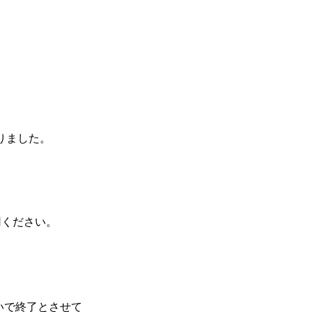
思い出を
もっと残したい
。
りました。
用ください。
いで終了とさせて