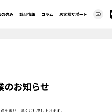
ちの強み
製品情報
コラム
お客様サポート
デジタルバックミラー
ディスプレイオーディオ
業のお知らせ
カーライフを
もっと便利にしたい
愛顧を賜り、厚くお礼申し上げます。