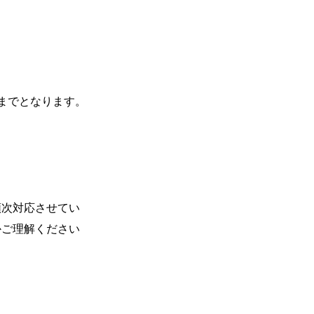
思い出を
もっと残したい
時までとなります。
順次対応させてい
かご理解ください