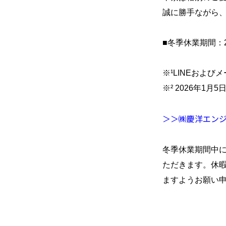
誠に勝手ながら
おうち時間を
もっと楽しみたい
■冬季休業期間：20
※¹LINEおよび
※² 2026年1
＞＞㈱慶洋エン
冬季休業期間中
ただきます。休
ますようお願い